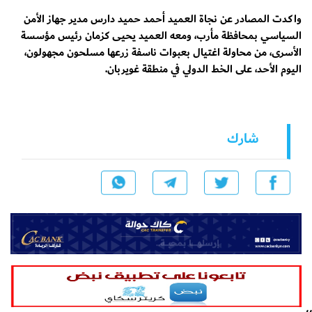
واكدت المصادر عن نجاة العميد أحمد حميد دارس مدير جهاز الأمن
السياسي بمحافظة مأرب، ومعه العميد يحيى كزمان رئيس مؤسسة
الأسرى، من محاولة اغتيال بعبوات ناسفة زرعها مسلحون مجهولون،
اليوم الأحد، على الخط الدولي في منطقة غويربان.
شارك