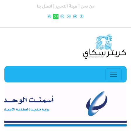
من نحن |
هيئة التحرير |
اتصل بنا