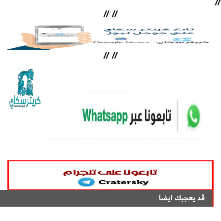
//
//
//
//
//
قد يعجبك ايضا