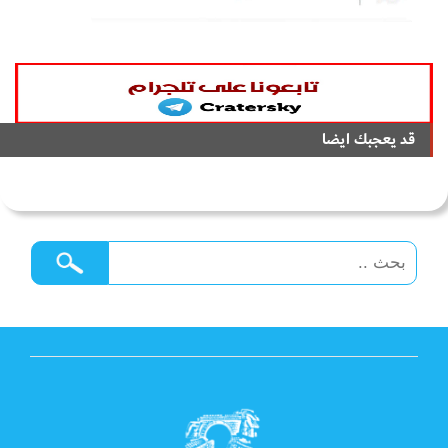
قد يعجبك ايضا