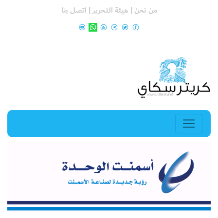
من نحن |
هيئة التحرير |
اتصل بنا