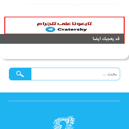
قد يعجبك ايضا