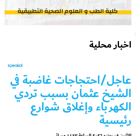
اخبار محلية
عاجل/احتجاجات غاضبة في
الشيخ عثمان بسبب تردي
الكهرباء وإغلاق شوارع
رئيسية
الإثنين ٠٨ يونيو ٢٠٢٦ الساعة ١١:٤٣ مساءً