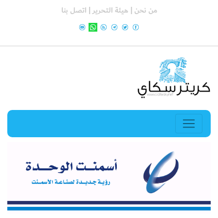
من نحن |
هيئة التحرير |
اتصل بنا