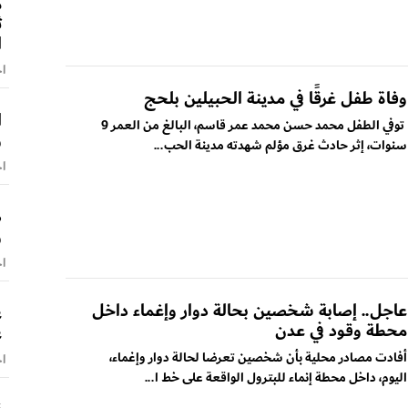
م
ث
ا
اخ
وفاة طفل غرقًا في مدينة الحبيلين بلحج
توفي الطفل محمد حسن محمد عمر قاسم، البالغ من العمر 9
و
سنوات، إثر حادث غرق مؤلم شهدته مدينة الحب...
اخ
ص
و
اخ
عاجل.. إصابة شخصين بحالة دوار وإغماء داخل
ع
محطة وقود في عدن
ع
أفادت مصادر محلية بأن شخصين تعرضا لحالة دوار وإغماء،
اخ
اليوم، داخل محطة إنماء للبترول الواقعة على خط ا...