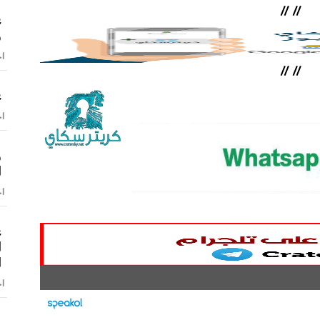
//
//
ع
و
اخ
//
//
ع
اخ
و
ا
اخ
ع
ا
ا
اخ