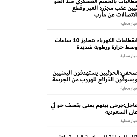
طالبات بالحسم العسكري ضد الحو
يين عقب مجزرة العبر وقطع
لاتصالات عن مأرب
بار محلية
انقطاعات الكهرباء تتجاوز 10 ساعات
سط حرارة ورطوبة شديدة
بار محلية
حفي:الحوثيين يستهدفون اليمنيين
يسوقون الذرائع للهروب من الجريمة
بار محلية
اجل:جرحى بينهم يمني بقصف حو ثي
لى السعودية
بار محلية