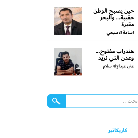
حين يصبح الوطن
حقيبة... والبحر
مقبرة
اسامة الاصبحي
هندراب مفتوح...
وعدن التي نريد
علي عبدالإله سلام
كاريكاتير