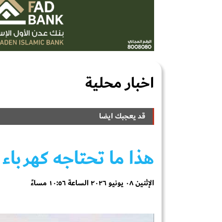
اخبار محلية
قد يعجبك ايضا
هذا ما تحتاجه كهرباء
الإثنين ٠٨ يونيو ٢٠٢٦ الساعة ١٠:٥٦ مساءً