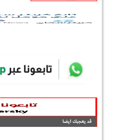
قد يعجبك ايضا