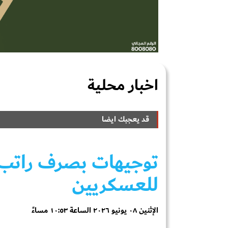
اخبار محلية
قد يعجبك ايضا
توجيهات بصرف راتب 
للعسكريين
الإثنين ٠٨ يونيو ٢٠٢٦ الساعة ١٠:٥٣ مساءً