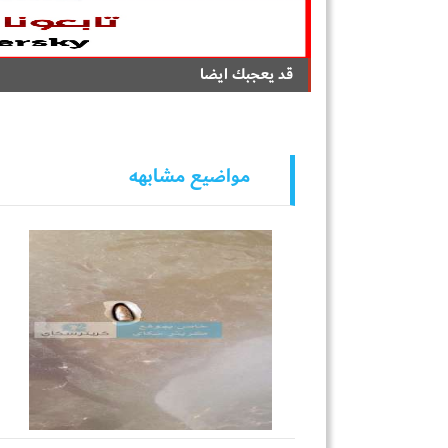
قد يعجبك ايضا
مواضيع مشابهه