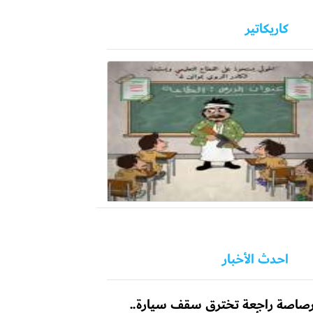
كاريكاتير
احدث الأخبار
صاصة راجعة تخترق سقف سيارة..