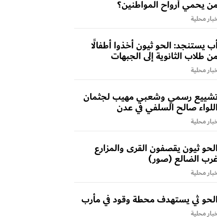
ن يحمي أرواح المواطنين؟
بار محلية
ب يستنجد: الحو ثيون أخذوا أطفالًا
ن طلاب الثانوية إلى الجبهات
بار محلية
شييع رسمي وشعبي مهيب لجثمان
للواء صالح السلفي في عدن
بار محلية
لحو ثيون يقصفون القرى والمزارع
رب الضالع (صور)
بار محلية
لحو ثي يستهدف محطة وقود في مأرب
بار محلية