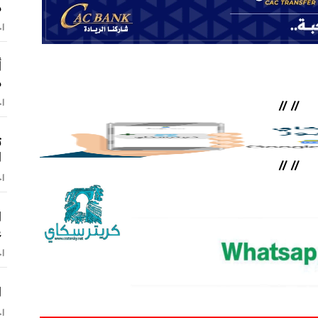
م
اخ
أ
م
اخ
//
//
ت
ا
//
//
اخ
ا
غ
اخ
ا
اخ