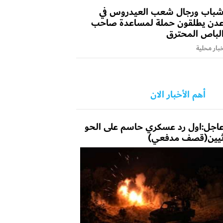
باب ورجال شعب العيدروس في
دن يطلقون حملة لمساعدة صاحب
لباص المحترق
بار محلية
أهم الأخبار الان
اجل:اول رد عسكري حاسم على الحو
يين(قصف مدفعي)