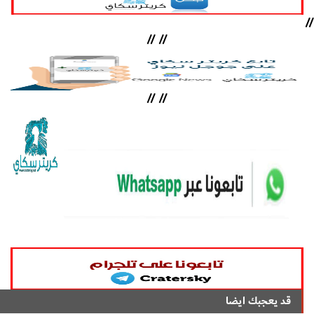
//
//
//
//
//
قد يعجبك ايضا