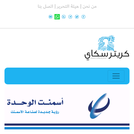
من نحن |
هيئة التحرير |
اتصل بنا