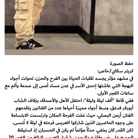
حفظ الصورة
كريتر سكاي/خاص:
في مشهد مؤثر يجسد تقلبات الحياة بين الفرح والحزن، تحولت أجواء
البهجة التي عاشتها إحدى الأسر في عدن مساء أمس إلى صدمة وألم مع
ساعات الفجر الأولى.
ففي قاعة "ألف ليلة وليلة"، احتفل الأهل والأصدقاء بزفاف الشاب
أبوبكر فدعق، وسط أجواء مميزة أحياها عدد من الفنانين يتقدمهم
الفنان أيمن البصلي، حيث عمّت الفرحة المكان وارتسمت الابتسامة
على وجوه الحاضرين الذين شاركوا العريس فرحته في ليلة لا تُنسى.
لكن القدر كان يخفي حدثاً مؤلماً لم يكن في الحسبان، إذ استيقظ
الجميع على خبر وفاة عبدالرحمن، شقيق العريس البالغ من العمر 20