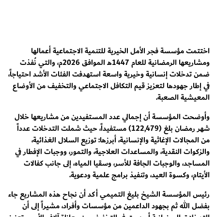
اختتمت مؤسسة فجر الأمل الخيرية للتنمية الاجتماعية أعمالها
ومشاريعها الرمضانية للعام 1447هـ الموافق 2026م، والتي نُفذت
ضمن تدخلات إنسانية وخيرية واسعة استهدفت الفئات الأشد احتياجاً،
في إطار جهودها لتعزيز قيم التكافل الاجتماعي والتخفيف من الأوضاع
المعيشية الصعبة.
وأوضحت المؤسسة أن إجمالي عدد المستفيدين من مشاريعها خلال
شهر رمضان بلغ (122,479) مستفيداً، حيث شملت التدخلات عدداً
من المجالات الإغاثية والإنسانية، أبرزها: توزيع السلال الغذائية،
والزكوات النقدية، والمساعدات العلاجية، والتمور، ووجبات الإفطار في
المساجد، والوجبات الجافة للأسر، وسقيا المياه، إلى جانب كفالات
الأيتام، وكسوة العيد، وتنفيذ برامج علمية ودعوية.
رئيس المؤسسة الشيخ بليغ التميمي أكد أن نجاح هذه المشاريع جاء
بفضل الله ثم بجهود الداعمين من مؤسسات وأفراد، مشيراً إلى أن