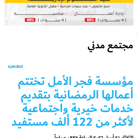
مجتمع مدني
مؤسسة فجر الأمل تختتم
أعمالها الرمضانية بتقديم
خدمات خيرية واجتماعية
لأكثر من 122 ألف مستفيد
الثلاثاء ٢١ أبريل ٢٠٢٦ الساعة ٠٩:٣٥ صباحاً