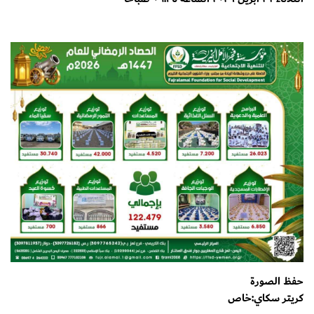
حفظ الصورة
كريتر سكاي:خاص