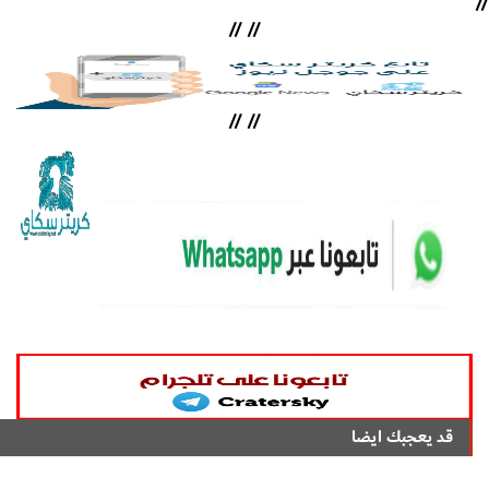
//
//
//
//
//
قد يعجبك ايضا