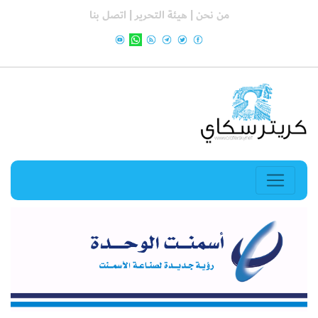
من نحن |
هيئة التحرير |
اتصل بنا