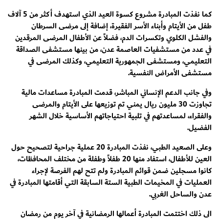
كما نفذت المبادرة مشروع كسوة العيد الذي استهدف أكثر من 5 آلاف
طفل من الأيتام وأبناء الأسر الفقيرة، إضافة إلى مرضى السرطان
والفشل الكلوي وتكسرات الدم، فضلاً عن الأطفال المرضى المرقدين
في عدد من مستشفيات العاصمة عدن، من بينها مستشفى الصداقة
التعليمي، ومستشفى الجمهورية التعليمي، وكذلك المرضى في
مستشفى الأمراض النفسية.
وفي جانب الدعم الإنساني المباشر، قدمت المبادرة مساعدات مالية
تجاوزت 30 مليون ريال يمني تم توزيعها على الأيتام والمرضى
والفقراء، لمساعدتهم في تلبية احتياجاتهم الأساسية خلال الشهر
الفضيل.
وعلى الصعيد الطبي، نفذت المبادرة 20 عملية جراحية لتصحيح حول
العين للأطفال، استفاد منها 20 طفلاً وطفلة من مختلف المحافظات،
كانوا مسجلين ضمن قوائم المبادرة ولم تتح لهم الفرصة لإجراء
العمليات في المخيمات الطبية الستة السابقة التي أقامتها المبادرة في
عدن والساحل الغربي.
الى ذلك اختتمت المبادرة أعمالها الرمضانية في آخر يوم من رمضان