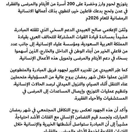
يتوزيع لحوم وارز وخضرة على 200 أسرة من الأيتام والمرضى والفقراء
في عدن ولحج بدعك فاعلين خير، لتطوي بذلك أعمالها الانسانية
الرمضانية للعام 2026م
وثمّن الإعلامي صالح العبيدي الدعم السخي الذي تلقته المبادرة،
مشيداً بمساندة قيادة القوات المشتركة للتحالف العربي بقيادة
المملكة العربية السعودية، ومؤسسة علياء الإنسانية، إلى جانب عدد
من فاعلي الخير من أبناء الوطن في الداخل والخارج، الذين أسهموا
بسخاء في دعم الأيتام والمرضى وتمويل هذه الأعمال الإنسانية.
كما عبّر العبيدي عن تقديره الكبير لجهود فريق المبادرة والمتطوعين
الذين عملوا خلال شهر رمضان بروح عالية من المسؤولية، متحملين
عناء التنقل أثناء الصيام، والنزول الميداني لرصد الحالات الإنسانية،
وتنظيم عمليات التوزيع، وإيصال المساعدات إلى المرضى في
المستشفيات والأحياء الفقيرة.
وأكد أن هذه الجهود تعكس روح التكافل المجتمعي في شهر رمضان
المبارك، وتجسد قيم التضامن الإنساني مع الفئات الأشد احتياجاً،
مشيراً إلى أن المبادرة ستواصل أنشطتها الخيرية والإنسانية خلال
الفترات القادمة لخدمة الأيتام والمرضى والفقراء.