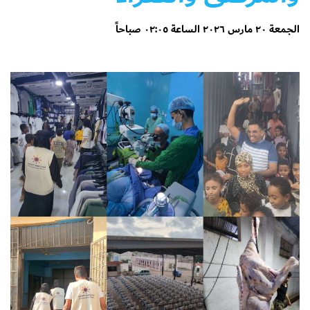
الجمعة ٢٠ مارس ٢٠٢٦ الساعة ٠٢:٠٥ صباحاً