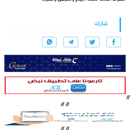
شارك
//
//
//
//
//