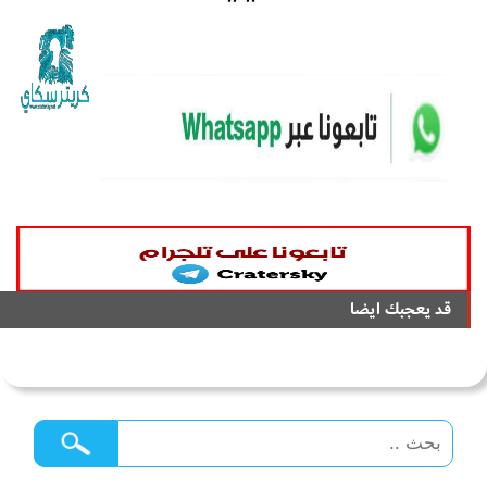
قد يعجبك ايضا