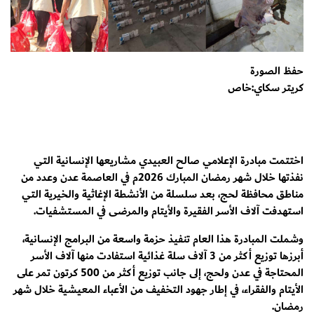
حفظ الصورة
كريتر سكاي:خاص
اختتمت مبادرة الإعلامي صالح العبيدي مشاريعها الإنسانية التي
نفذتها خلال شهر رمضان المبارك 2026م في العاصمة عدن وعدد من
مناطق محافظة لحج، بعد سلسلة من الأنشطة الإغاثية والخيرية التي
استهدفت آلاف الأسر الفقيرة والأيتام والمرضى في المستشفيات.
وشملت المبادرة هذا العام تنفيذ حزمة واسعة من البرامج الإنسانية،
أبرزها توزيع أكثر من 3 آلاف سلة غذائية استفادت منها آلاف الأسر
المحتاجة في عدن ولحج، إلى جانب توزيع أكثر من 500 كرتون تمر على
الأيتام والفقراء، في إطار جهود التخفيف من الأعباء المعيشية خلال شهر
رمضان.