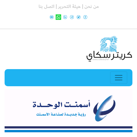
من نحن |
هيئة التحرير |
اتصل بنا