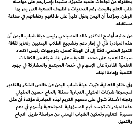
يحققونه من نجاحات علمية متميزة، مشيداً بإصرارهم على مواصلة
طلب العلم والبحث رغم التحديات والظروف الصعبة التي يمر بها
الوطن، ومؤكداً أن اليمن يعوّل كثيراً على طاقاتهم وكفاءاتهم في صناعة
مستقبله.
من جانبه، أوضح الدكتور خالد المصباحي رئيس هيئة شباب اليمن أن
هذه المبادرة تأتي في إطار دعم وتشجيع الطلاب اليمنيين وتعزيز ثقافة
التميز العلمي، لافتاً إلى أن الهيئة تعمل، بتوجيهات رئيس الاتحاد
سيادة العميد علي محمد القحيف، على بناء شبكة من الكفاءات
العلمية القادرة على الإسهام في خدمة المجتمع والمشاركة في جهود
التنمية وإعادة البناء.
وفي ختام الفعالية، عبّرت هيئة شباب اليمن عن خالص الشكر والتقدير
لمجموعة شركات الحثيلي التجارية ممثلة بالحاج حسين الحثيلي
ونجله الأستاذ شوقي على دعمهم الكريم لهذه المبادرة، مؤكدة أن مثل
هذه المبادرات تجسد قيم المسؤولية المجتمعية وتُسهم في دعم
مسيرة التعليم وتمكين الشباب اليمني من مواصلة طريق النجاح
والتميز.