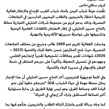
كريتر سكاي:خاص
نظّمت هيئة شباب اليمن باتحاد شباب العرب للإبداع والابتكار فعالية
تكريمية احتفاءً بالخريجين والطلاب اليمنيين الدارسين في الجامعات
المصرية، وذلك بدعم كريم من مجموعة شركات الحثيلي التجارية ممثلة
بالحاج حسين الحثيلي، في إطار الاهتمام بالكفاءات العلمية اليمنية
وتشجيعها على مواصلة مسيرتها الأكاديمية والمهنية.
وشملت الفعالية تكريم نحو 1000 طالب وخريج من مختلف الجامعات
المصرية، حيث مُنح المكرّمون ضمن دفعة البناء والتنمية (2023 –
2026)، شهادات تقدير ومكافآت تشجيعية تقديراً لإنجازهم العلمي
وجهودهم في تحصيل المعرفة، وتأكيداً على دورهم المنتظر في خدمة
الوطن والإسهام في مسيرة البناء والتنمية.
وفي كلمة توجيهية للخريجين، أكد الحاج حسين الحثيلي أن هذا الإنجاز
يمثل محطة مهمة في حياة الشباب، قائلاً: “تخرجكم خطوة أولى نحو
قيادة الغد وصناعة الفرق، وهو ليس نهاية الطريق بل بداية مسؤولية
أكبر لصناعة المستقبل وترك أثر إيجابي في الحياة.”
كما وجّه رسالة تقدير واعتزاز لأبنائه الطلاب والخريجين، هنأهم فيها بما