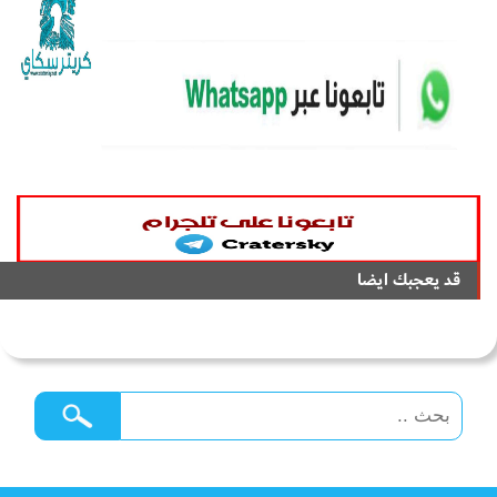
قد يعجبك ايضا