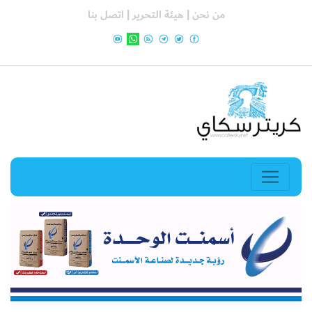
من نحن |
هيئة التحرير |
اتصل بنا