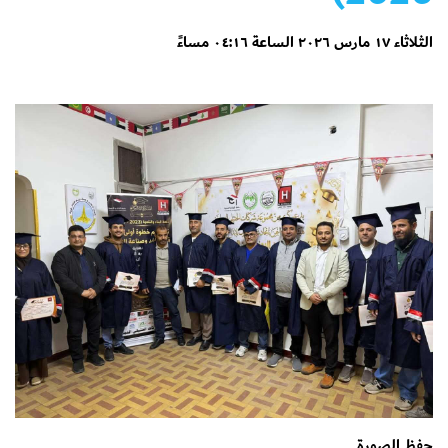
الثلاثاء ١٧ مارس ٢٠٢٦ الساعة ٠٤:١٦ مساءً
حفظ الصورة