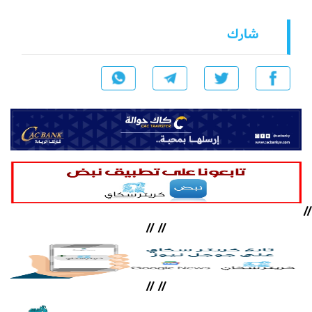
شارك
//
//
//
//
//