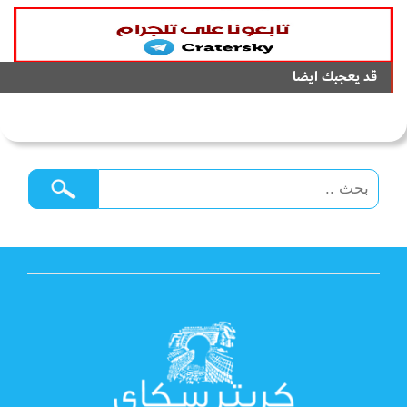
قد يعجبك ايضا