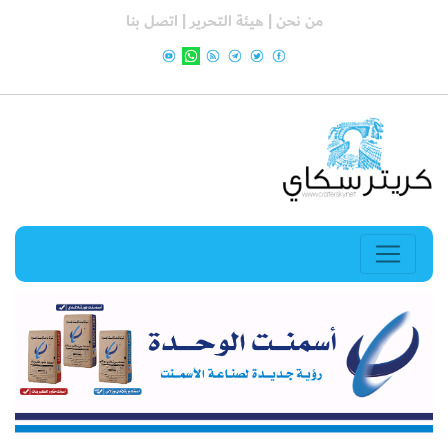
من نحن |
هيئة التحرير |
اتصل بنا