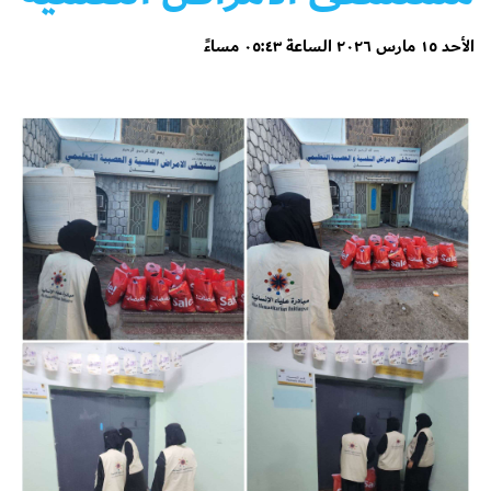
الأحد ١٥ مارس ٢٠٢٦ الساعة ٠٥:٤٣ مساءً