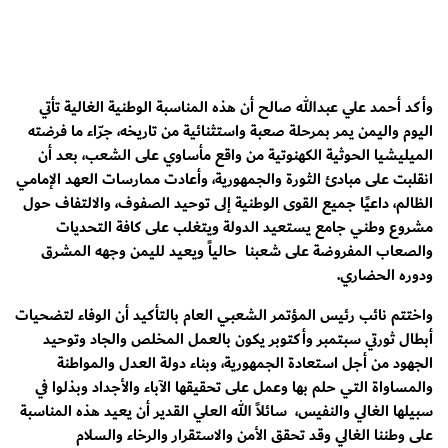
وأكد أحمد علي عبدالله صالح أن هذه المناسبة الوطنية الغالية تأتي
اليوم واليمن يمر بمرحلة صعبة واستثنائية من تاريخه، جرّاء ما فرضته
الميليشيا الحوثية الكهنوتية من واقع مأساوي على الشعب، بعد أن
انقلبت على مبادئ الثورة والجمهورية، وأعادت ممارسات العهد الإمامي
الظالم، داعيًا جميع القوى الوطنية إلى توحيد الصفوف، والالتفاف حول
مشروع وطني جامع يستعيد الدولة ويتغلب على كافة التحديات
والصعاب المفروضة على شعبنا حالياً ويعيد لليمن وجهه المشرق
ودوره الحضاري.
واختتم نائب رئيس المؤتمر الشعبي العام بالتأكيد أن الوفاء لتضحيات
أبطال ثورتي سبتمبر وأكتوبر يكون بالعمل المخلص والجاد وتوحيد
الجهود من أجل استعادة الجمهورية، وبناء دولة العدل والمواطنة
والمساواة التي حلم بها وعمل على تحقيقها الآباء والأجداد وبذلوا في
سبيلها الغالي والنفيس، سائلاً الله العلي القدير أن يعيد هذه المناسبة
على وطننا الغالي وقد تحقق الأمن والاستقرار والرخاء والسلام