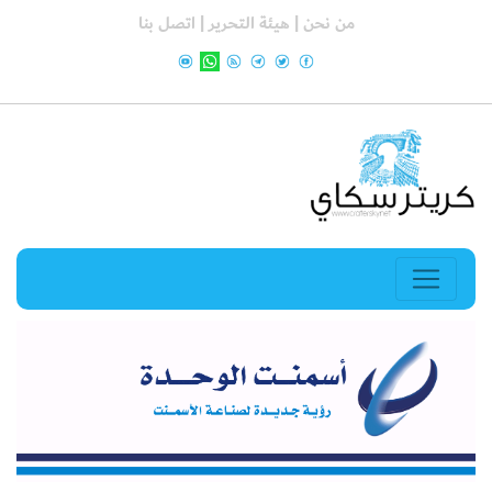
من نحن |
هيئة التحرير |
اتصل بنا