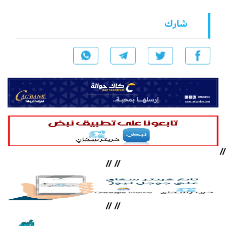
شارك
//
//
//
//
//