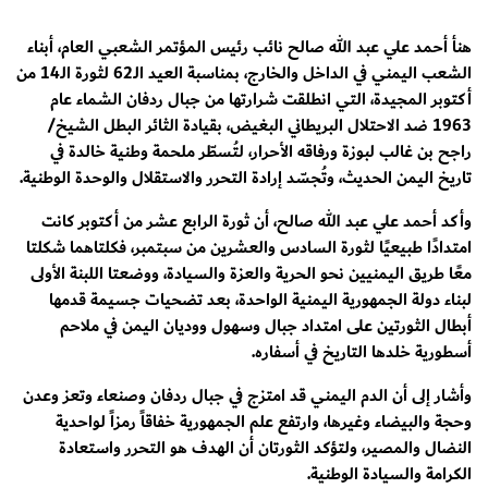
هنأ أحمد علي عبد الله صالح نائب رئيس المؤتمر الشعبي العام، أبناء
الشعب اليمني في الداخل والخارج، بمناسبة العيد الـ62 لثورة الـ14 من
أكتوبر المجيدة، التي انطلقت شرارتها من جبال ردفان الشماء عام
1963 ضد الاحتلال البريطاني البغيض، بقيادة الثائر البطل الشيخ/
راجح بن غالب لبوزة ورفاقه الأحرار، لتُسطّر ملحمة وطنية خالدة في
تاريخ اليمن الحديث، وتُجسّد إرادة التحرر والاستقلال والوحدة الوطنية.
وأكد أحمد علي عبد الله صالح، أن ثورة الرابع عشر من أكتوبر كانت
امتدادًا طبيعيًا لثورة السادس والعشرين من سبتمبر، فكلتاهما شكلتا
معًا طريق اليمنيين نحو الحرية والعزة والسيادة، ووضعتا اللبنة الأولى
لبناء دولة الجمهورية اليمنية الواحدة، بعد تضحيات جسيمة قدمها
أبطال الثورتين على امتداد جبال وسهول ووديان اليمن في ملاحم
أسطورية خلدها التاريخ في أسفاره.
وأشار إلى أن الدم اليمني قد امتزج في جبال ردفان وصنعاء وتعز وعدن
وحجة والبيضاء وغيرها، وارتفع علم الجمهورية خفاقاً رمزاً لواحدية
النضال والمصير، ولتؤكد الثورتان أن الهدف هو التحرر واستعادة
الكرامة والسيادة الوطنية.