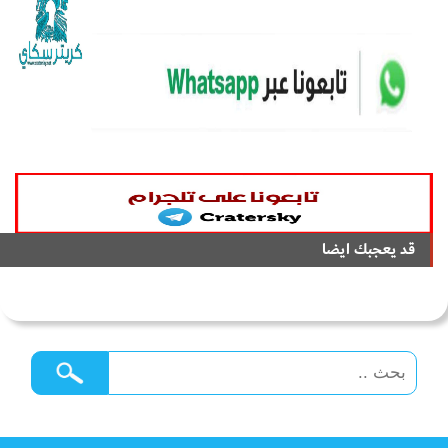
قد يعجبك ايضا