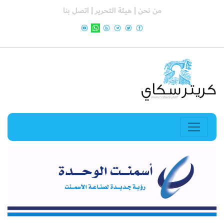
من نحن |
هيئة التحرير |
اتصل بنا