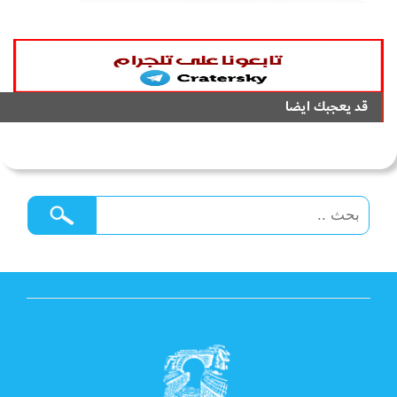
قد يعجبك ايضا