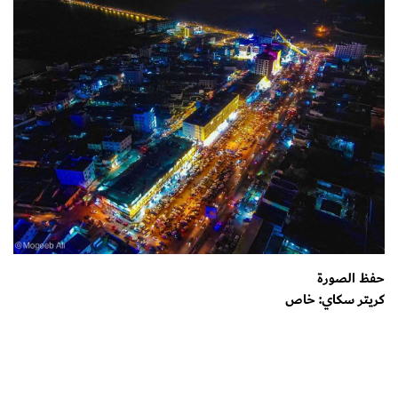
حفظ الصورة
كريتر سكاي: خاص