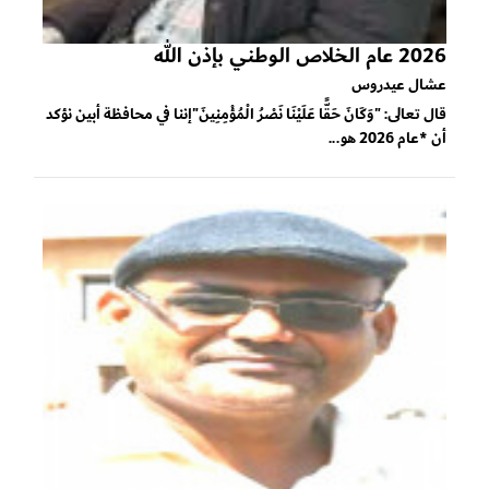
2026 عام الخلاص الوطني بإذن الله
عشال عيدروس
قال تعالى: "وَكَانَ حَقًّا عَلَيْنَا نَصْرُ الْمُؤْمِنِينَ"إننا في محافظة أبين نؤكد
أن *عام 2026 هو...