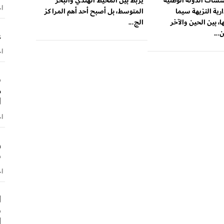
ات الدولة الوطنية
يربط بين المحيط الهندي والبحر
اخ
ارية النزيهة سيما
المتوسط، بل أصبح أحد أهم المراكز
ا، بين الحين والآخر
الج...
...
ع
اخ
س
م
ا
اخ
ر
س
اخ
ا
ش
ا