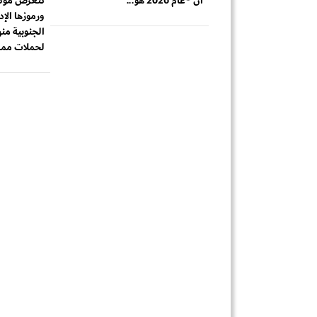
أن *عام 2026 هو...
تتعرض مؤسس
ورموزها الإد
الجنوبية منه
لحملات ممن