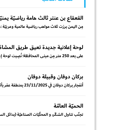
القعقاع بن عنتر ثالث هامة رياضيّة يمنيّ
مِن اليمن برزت ثلاث مواهب رياضية عالمية وعربيّة :ع
لوحة إعلانية جديدة تعيق طريق المشاة
على بعد 250 متر مِن مبنى المحافظة؛ نُصِبت لوحة إعلانية فوق رصيف المشاة المحاذي لمقبرة البُهرة بالمعل...
بركان دوفان وقبيلة دوفان
أنفجار بركان دوفان في 23/11/2025 بمنطقة عفر بأثيوبيا، يعيد للأذهان ارتباط حضارة أكسوم الأثيوبية بالح...
الحميّة العامّة
تجنّب تناول السُكّر، و المحلّيّات الصناعيّة (بدائل ال