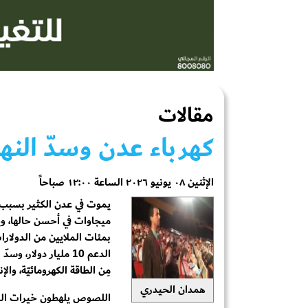
مقالات
كهرباء عدن وسدّ الن
الإثنين ٠٨ يونيو ٢٠٢٦ الساعة ١٢:٠٠ صباحاً
مِن الطاقة الكهرومائيّة، وا
همدان الحيدري
اللصوص يلهطون خيرات الوط