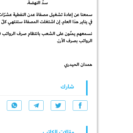
سدّ النهضة.
في يناير هذا العام. إن اشتغلت المصفاة ستنتهي كلّ هذ
الرواتب بصرف الأرز.
همدان الحيدري
شارك
مقالات الكاتب