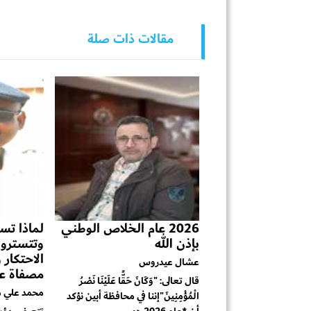
مقالات ذات صلة
2026 عام الخلاص الوطني
لماذا تست
بإذن الله
وتتسترون
الاحتكار
عشال عيدروس
مصفاة عد
قال تعالى: "وَكَانَ حَقًّا عَلَيْنَا نَصْرُ
محمد علي م
الْمُؤْمِنِينَ"إننا في محافظة أبين نؤكد