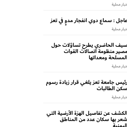
بار محلية
اجل : سماع دوي انفجار مدوٍ في تعز
بار محلية
يف الحاضري يطرح تساؤلات حول
صير منظومة اتصالات القوات
لمسلحة ومعداتها
بار محلية
ئيس جامعة تعز يلغي قرار زيادة رسوم
كن الطالبات
بار محلية
لكشف عن تفاصيل الهزة الأرضية التي
عر بها سكان عدد من المناطق
ليمنية