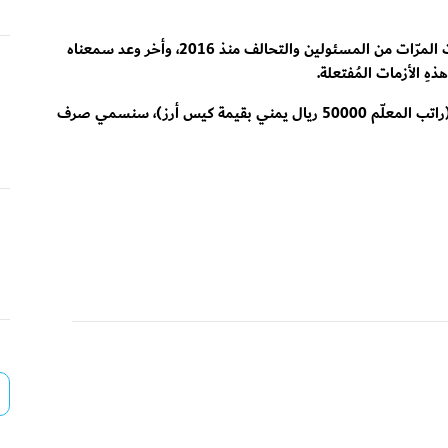
سمعنا عن إعادة تشغيل مصفاة عدن النفطية عشرّات المرّات من المسئولين والتحالف منذ 2016، وأخر وعد سمعناه
هِ الأزمات المُفتعلة.
نسمعهم يمنّون على الشعب بانتظام صرف الرواتب (راتب المعلّم 50000 ريال يمني بقيمة كيس أرز)، سنسمي صرف