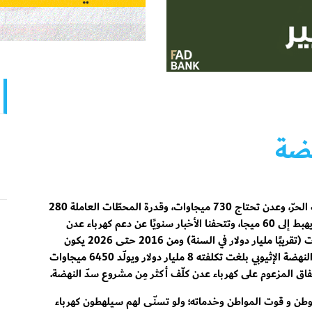
هضة
يموت في عدن الكثير بسبب الحرّ، وعدن تحتاج 730 ميجاوات، وقدرة المحطّات العاملة 280
ميجاوات في أحسن حالها، ويهبط إلى 60 ميجا، وتتحفنا الأخبار سنويًا عن دعم كهرباء عدن
بمئات الملايين من الدولارات (تقريبًا مليار دولار في السنة) ومن 2016 حتى 2026 يكون
الدعم 10 مليار دولار، وسدّ النهضة الإثيوبي بلغت تكلفته 8 مليار دولار ويولّد 6450 ميجاوات
لإنفاق المزعوم على كهرباء عدن كلّف أكثر مِن مشروع سدّ النهضة.
ن و قوت المواطن وخدماته؛ ولو تسنّى لهم سيلهطون كهرباء